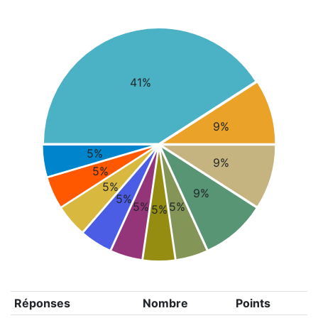
41%
9%
5%
9%
5%
5%
9%
5%
5%
5%
5%
Réponses
Nombre
Points