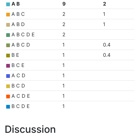
A B
9
2
A B C
2
1
A B D
2
1
A B C D E
2
A B C D
1
0.4
B E
1
0.4
B C E
1
A C D
1
B C D
1
A C D E
1
B C D E
1
Discussion