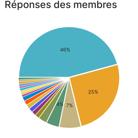
Réponses des membres
46%
25%
4%
7%