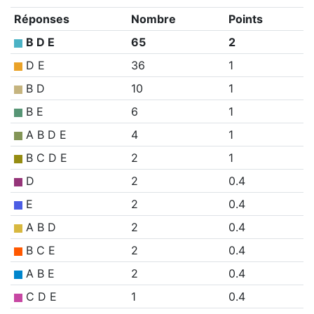
Réponses
Nombre
Points
B D E
65
2
D E
36
1
B D
10
1
B E
6
1
A B D E
4
1
B C D E
2
1
D
2
0.4
E
2
0.4
A B D
2
0.4
B C E
2
0.4
A B E
2
0.4
C D E
1
0.4