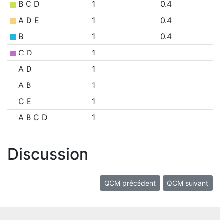
B C D
1
0.4
A D E
1
0.4
B
1
0.4
C D
1
A D
1
A B
1
C E
1
A B C D
1
Discussion
QCM précédent
QCM suivant