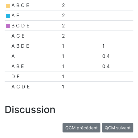
A B C E
2
A E
2
B C D E
2
A C E
2
A B D E
1
1
A
1
0.4
A B E
1
0.4
D E
1
A C D E
1
Discussion
QCM précédent
QCM suivant