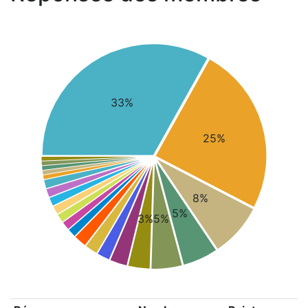
33%
25%
8%
5%
3%
5%