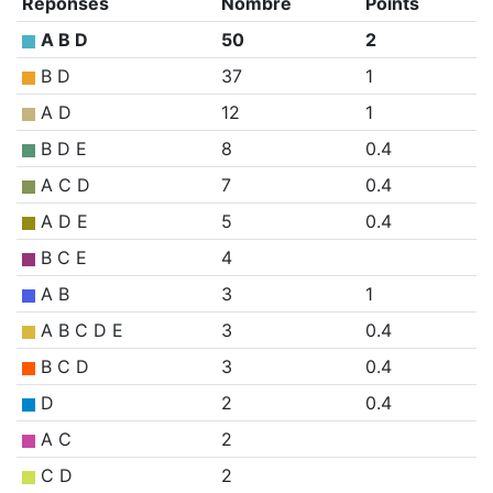
Réponses
Nombre
Points
A B D
50
2
B D
37
1
A D
12
1
B D E
8
0.4
A C D
7
0.4
A D E
5
0.4
B C E
4
A B
3
1
A B C D E
3
0.4
B C D
3
0.4
D
2
0.4
A C
2
C D
2