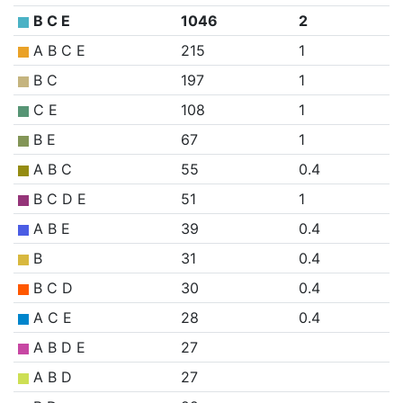
B C E
1046
2
A B C E
215
1
B C
197
1
C E
108
1
B E
67
1
A B C
55
0.4
B C D E
51
1
A B E
39
0.4
B
31
0.4
B C D
30
0.4
A C E
28
0.4
A B D E
27
A B D
27