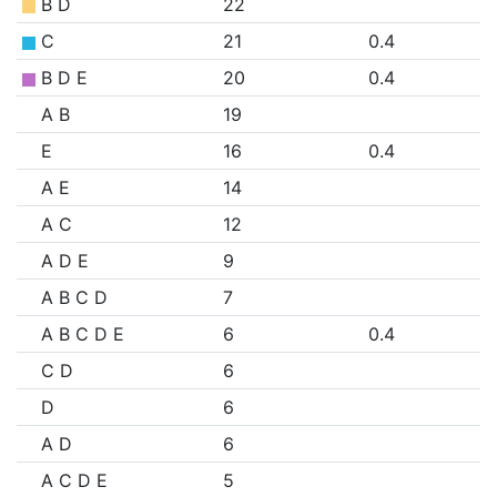
B D
22
C
21
0.4
B D E
20
0.4
A B
19
E
16
0.4
A E
14
A C
12
A D E
9
A B C D
7
A B C D E
6
0.4
C D
6
D
6
A D
6
A C D E
5