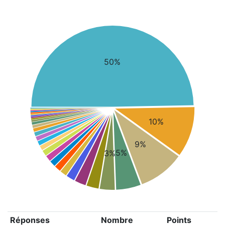
50%
10%
9%
5%
3%
Réponses
Nombre
Points