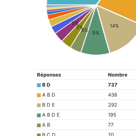
3%
14%
3%
4%
9%
Réponses
Nombre
B D
737
A B D
438
B D E
292
A B D E
195
A B
77
B C D
70