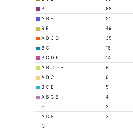
B
68
A B E
51
B E
49
A B C D
35
B C
18
B C D E
14
A B C D E
9
A B C
8
B C E
5
A B C E
4
E
2
A D E
2
D
1