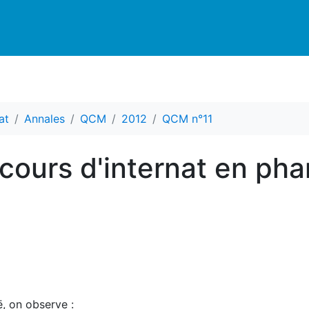
at
Annales
QCM
2012
QCM n°11
ours d'internat en ph
, on observe :