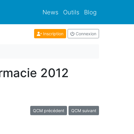
News
Outils
Blog
Inscription
Connexion
armacie 2012
QCM précédent
QCM suivant