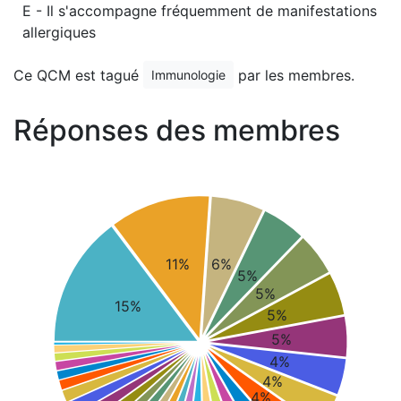
E - Il s'accompagne fréquemment de manifestations
allergiques
Ce QCM est tagué
par les membres.
Immunologie
Réponses des membres
11%
6%
5%
5%
15%
5%
5%
4%
4%
4%