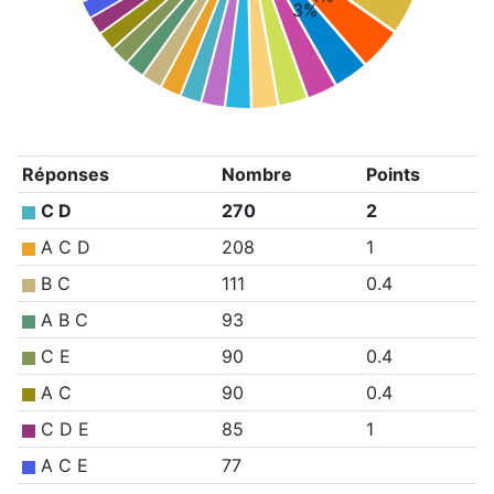
3%
Réponses
Nombre
Points
C D
270
2
A C D
208
1
B C
111
0.4
A B C
93
C E
90
0.4
A C
90
0.4
C D E
85
1
A C E
77