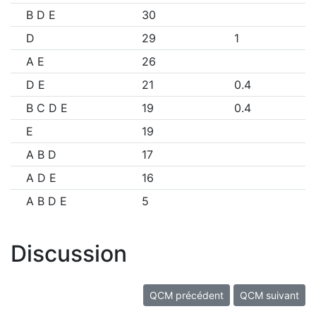
B D E
30
D
29
1
A E
26
D E
21
0.4
B C D E
19
0.4
E
19
A B D
17
A D E
16
A B D E
5
Discussion
QCM précédent
QCM suivant