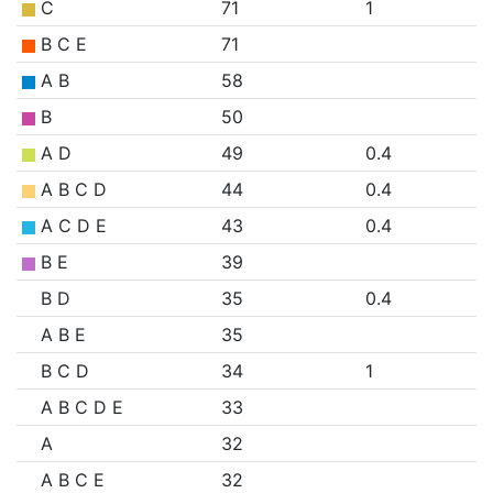
C
71
1
B C E
71
A B
58
B
50
A D
49
0.4
A B C D
44
0.4
A C D E
43
0.4
B E
39
B D
35
0.4
A B E
35
B C D
34
1
A B C D E
33
A
32
A B C E
32