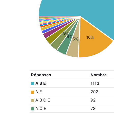
3%
4%
16%
5%
Réponses
Nombre
A B E
1113
A E
292
A B C E
92
A C E
73