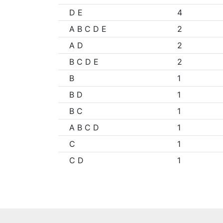
D E
4
A B C D E
2
A D
2
B C D E
2
B
1
B D
1
B C
1
A B C D
1
C
1
C D
1