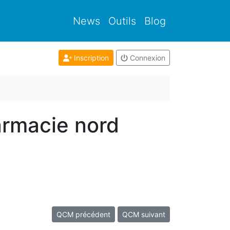
News
Outils
Blog
Inscription
Connexion
armacie nord
QCM précédent
QCM suivant