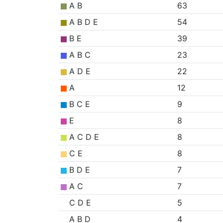
A B
63
A B D E
54
B E
39
A B C
23
A D E
22
A
12
B C E
9
E
8
A C D E
8
C E
8
B D E
7
A C
7
C D E
5
A B D
4