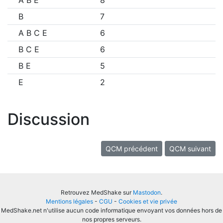
A B E
8
B
7
A B C E
6
B C E
6
B E
5
E
2
Discussion
QCM précédent
QCM suivant
Retrouvez MedShake sur
Mastodon
.
Mentions légales
-
CGU
-
Cookies et vie privée
MedShake.net n'utilise aucun code informatique envoyant vos données hors de
nos propres serveurs.