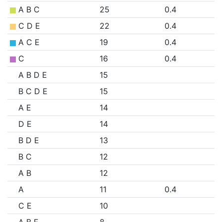
A B C
25
0.4
C D E
22
0.4
A C E
19
0.4
C
16
0.4
A B D E
15
B C D E
15
A E
14
D E
14
B D E
13
B C
12
A B
12
A
11
0.4
C E
10