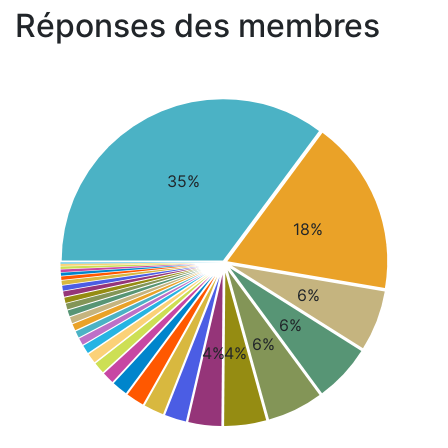
Réponses des membres
35%
18%
6%
6%
6%
4%
4%