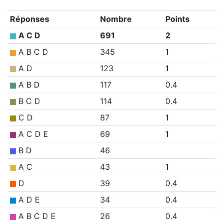
Réponses
Nombre
Points
A C D
691
2
A B C D
345
1
A D
123
1
A B D
117
0.4
B C D
114
0.4
C D
87
1
A C D E
69
1
B D
46
A C
43
1
D
39
0.4
A D E
34
0.4
A B C D E
26
0.4