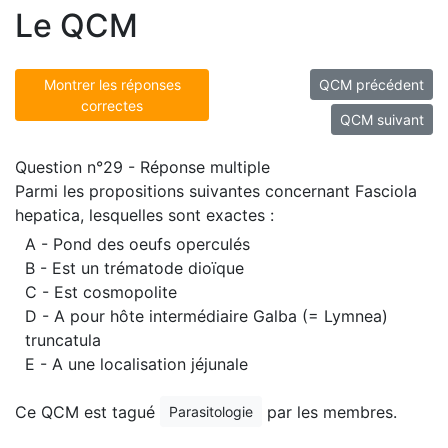
Le QCM
Montrer les réponses
QCM précédent
correctes
QCM suivant
Question n°29 - Réponse multiple
Parmi les propositions suivantes concernant Fasciola
hepatica, lesquelles sont exactes :
A - Pond des oeufs operculés
B - Est un trématode dioïque
C - Est cosmopolite
D - A pour hôte intermédiaire Galba (= Lymnea)
truncatula
E - A une localisation jéjunale
Ce QCM est tagué
par les membres.
Parasitologie