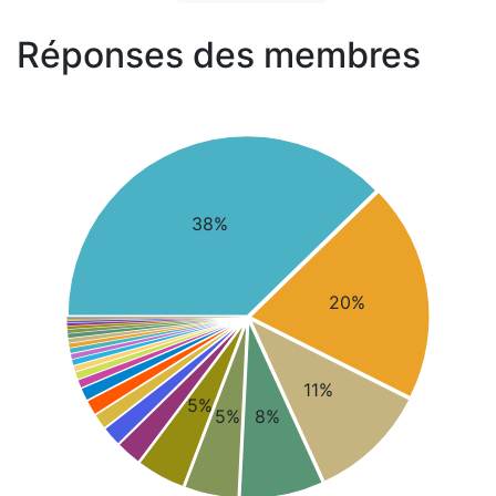
Réponses des membres
38%
20%
11%
5%
5%
8%