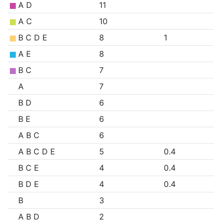
A D
11
A C
10
B C D E
8
1
A E
8
B C
7
A
7
B D
6
B E
6
A B C
6
A B C D E
5
0.4
B C E
4
0.4
B D E
4
0.4
B
3
A B D
2