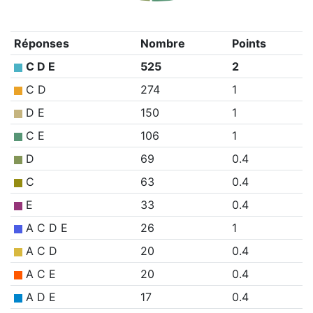
Réponses
Nombre
Points
C D E
525
2
C D
274
1
D E
150
1
C E
106
1
D
69
0.4
C
63
0.4
E
33
0.4
A C D E
26
1
A C D
20
0.4
A C E
20
0.4
A D E
17
0.4