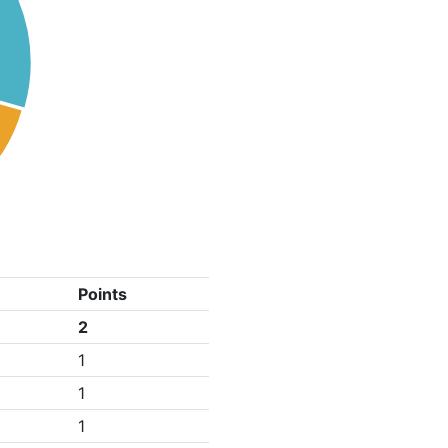
Points
2
1
1
1