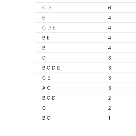
C D
6
E
4
C D E
4
B E
4
B
4
D
3
B C D E
3
C E
3
A C
3
B C D
2
C
2
B C
1