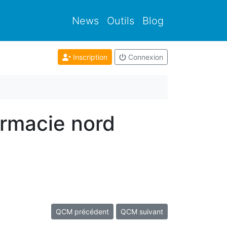
News
Outils
Blog
Inscription
Connexion
armacie nord
QCM précédent
QCM suivant