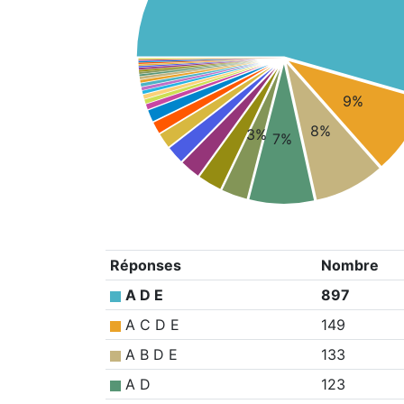
9%
8%
3%
7%
Réponses
Nombre
A D E
897
A C D E
149
A B D E
133
A D
123