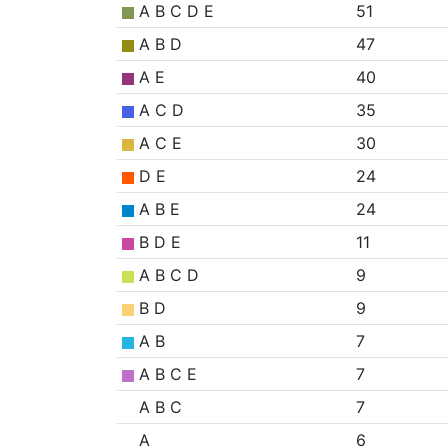
A B C D E
51
A B D
47
A E
40
A C D
35
A C E
30
D E
24
A B E
24
B D E
11
A B C D
9
B D
9
A B
7
A B C E
7
A B C
7
A
6