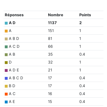
Réponses
Nombre
Points
A D
1137
2
A
151
1
A B D
81
1
A C D
66
1
A B
35
0.4
D
32
1
A D E
21
1
A B C D
17
0.4
B D
17
0.4
A C
16
0.4
A E
15
0.4