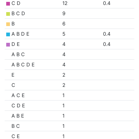
C D
12
0.4
B C D
9
B
6
A B D E
5
0.4
D E
4
0.4
A B C
4
A B C D E
4
E
2
C
2
A C E
1
C D E
1
A B E
1
B C
1
C E
1