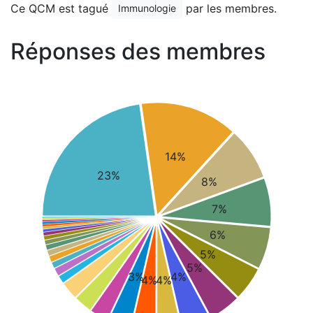
Ce QCM est tagué
par les membres.
Immunologie
Réponses des membres
14%
23%
8%
7%
6%
5%
5%
3%
4%
4%
4%