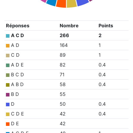
Réponses
Nombre
Points
A C D
266
2
A D
164
1
C D
89
1
A D E
82
0.4
B C D
71
0.4
A B D
58
0.4
B D
55
D
50
0.4
C D E
42
0.4
D E
42