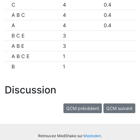
C
4
0.4
A B C
4
0.4
A
4
0.4
B C E
3
A B E
3
A B C E
1
B
1
Discussion
QCM précédent
QCM suivant
Retrouvez MedShake sur
Mastodon
.