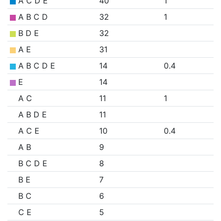
A C D E
40
1
A B C D
32
1
B D E
32
A E
31
A B C D E
14
0.4
E
14
A C
11
1
A B D E
11
A C E
10
0.4
A B
9
B C D E
8
B E
7
B C
6
C E
5