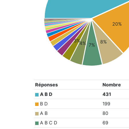
20%
3%
8%
4%
7%
Réponses
Nombre
A B D
431
B D
199
A B
80
A B C D
69