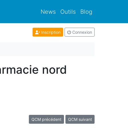
News
Outils
Blog
Inscription
Connexion
armacie nord
QCM précédent
QCM suivant