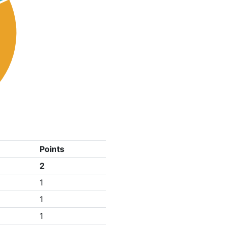
Points
2
1
1
1