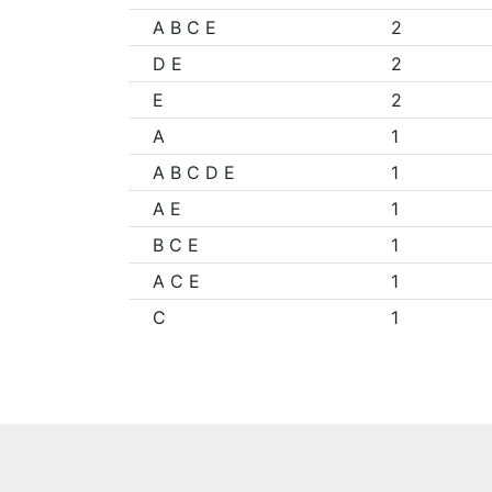
A B C E
2
D E
2
E
2
A
1
A B C D E
1
A E
1
B C E
1
A C E
1
C
1