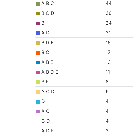
A B C
44
B C D
30
B
24
A D
21
B D E
18
B C
17
A B E
13
A B D E
11
B E
8
A C D
6
D
4
A C
4
C D
4
A D E
2