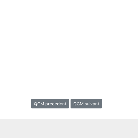
QCM précédent
QCM suivant