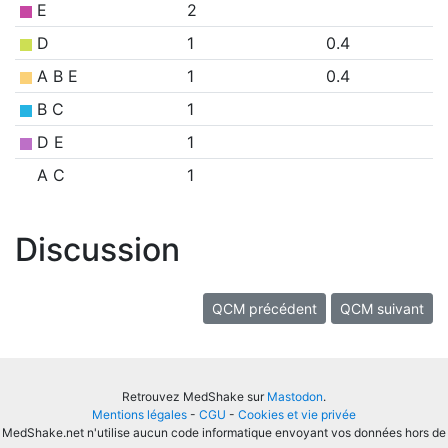
E
2
D
1
0.4
A B E
1
0.4
B C
1
D E
1
A C
1
Discussion
QCM précédent
QCM suivant
Retrouvez MedShake sur
Mastodon
.
Mentions légales
-
CGU
-
Cookies et vie privée
MedShake.net n'utilise aucun code informatique envoyant vos données hors de