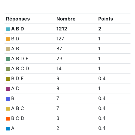
Réponses
Nombre
Points
A B D
1212
2
B D
127
1
A B
87
1
A B D E
23
1
A B C D
14
1
B D E
9
0.4
A D
8
1
B
7
0.4
A B C
7
0.4
B C D
3
0.4
A
2
0.4