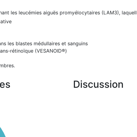
nant les leucémies aiguës promyélocytaires (LAM3), laquelle 
ative
ns les blastes médullaires et sanguins
trans-rétinoïque (VESANOID®)
mbres.
es
Discussion