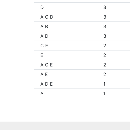
D
3
A C D
3
A B
3
A D
3
C E
2
E
2
A C E
2
A E
2
A D E
1
A
1