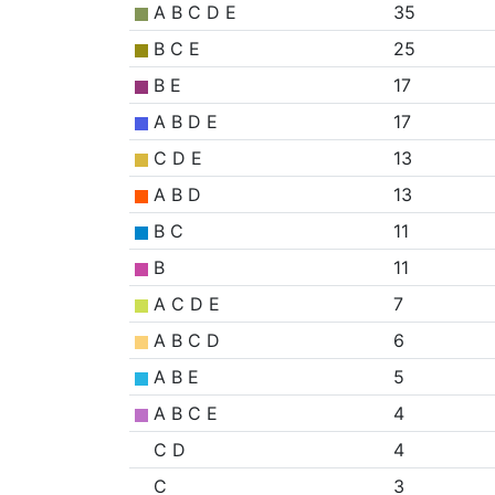
A B C D E
35
B C E
25
B E
17
A B D E
17
C D E
13
A B D
13
B C
11
B
11
A C D E
7
A B C D
6
A B E
5
A B C E
4
C D
4
C
3