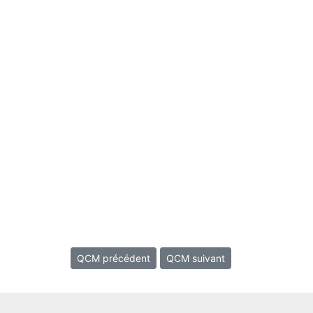
QCM précédent
QCM suivant