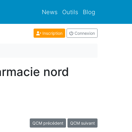
News
Outils
Blog
Inscription
Connexion
armacie nord
QCM précédent
QCM suivant