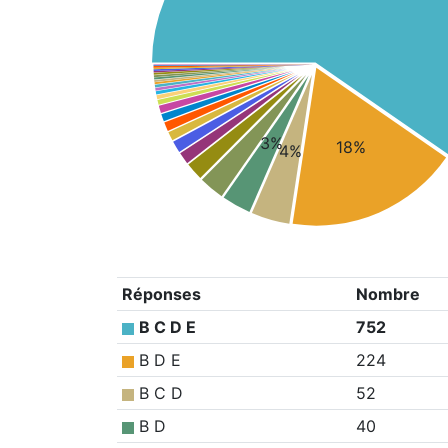
3%
18%
4%
Réponses
Nombre
B C D E
752
B D E
224
B C D
52
B D
40