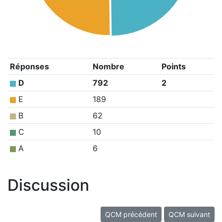
Réponses
Nombre
Points
D
792
2
E
189
B
62
C
10
A
6
Discussion
QCM précédent
QCM suivant