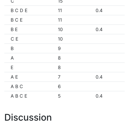
C
15
B C D E
11
0.4
B C E
11
B E
10
0.4
C E
10
B
9
A
8
E
8
A E
7
0.4
A B C
6
A B C E
5
0.4
Discussion