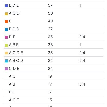
B D E
57
1
A C D
50
D
49
B C D
37
D E
35
0.4
A B E
28
1
A C D E
25
0.4
A B C D
24
0.4
C D E
24
A C
19
A B
17
0.4
B C
17
A C E
15