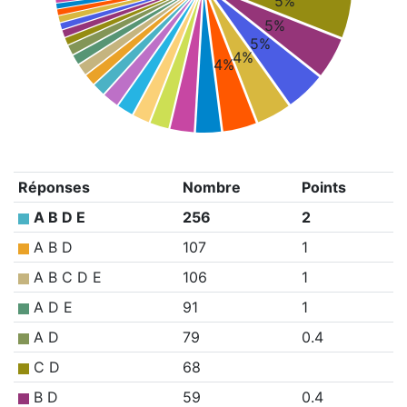
5%
5%
5%
4%
4%
Réponses
Nombre
Points
A B D E
256
2
A B D
107
1
A B C D E
106
1
A D E
91
1
A D
79
0.4
C D
68
B D
59
0.4