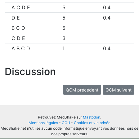
A C D E
5
0.4
D E
5
0.4
B C D
5
C D E
3
A B C D
1
0.4
Discussion
QCM précédent
QCM suivant
Retrouvez MedShake sur
Mastodon
.
Mentions légales
-
CGU
-
Cookies et vie privée
MedShake.net n'utilise aucun code informatique envoyant vos données hors de
nos propres serveurs.