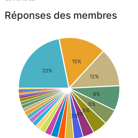
Réponses des membres
15%
22%
12%
8%
5%
5%
4%
3%