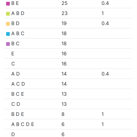
B E
25
0.4
A B D
23
1
B D
19
0.4
A B C
18
B C
18
E
16
C
16
A D
14
0.4
A C D
14
B C E
13
C D
13
B D E
8
1
A B C D E
6
1
D
6