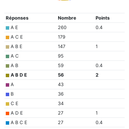
Réponses
Nombre
Points
A E
260
0.4
A C E
179
A B E
147
1
A C
95
A B
59
0.4
A B D E
56
2
A
43
B
36
C E
34
A D E
27
1
A B C E
27
0.4