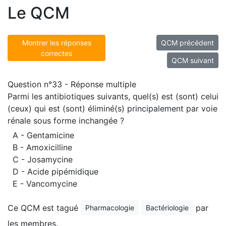
Le QCM
Montrer les réponses
QCM précédent
correctes
QCM suivant
Question n°33 - Réponse multiple
Parmi les antibiotiques suivants, quel(s) est (sont) celui
(ceux) qui est (sont) éliminé(s) principalement par voie
rénale sous forme inchangée ?
A - Gentamicine
B - Amoxicilline
C - Josamycine
D - Acide pipémidique
E - Vancomycine
Ce QCM est tagué
par
Pharmacologie
Bactériologie
les membres.