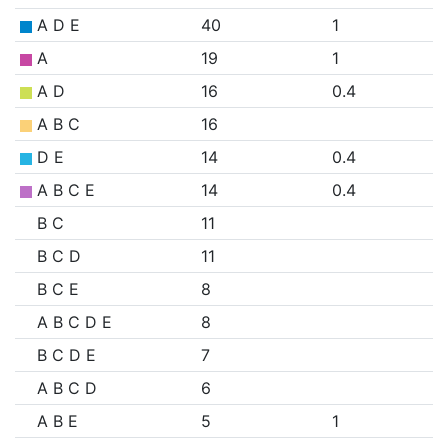
A D E
40
1
A
19
1
A D
16
0.4
A B C
16
D E
14
0.4
A B C E
14
0.4
B C
11
B C D
11
B C E
8
A B C D E
8
B C D E
7
A B C D
6
A B E
5
1