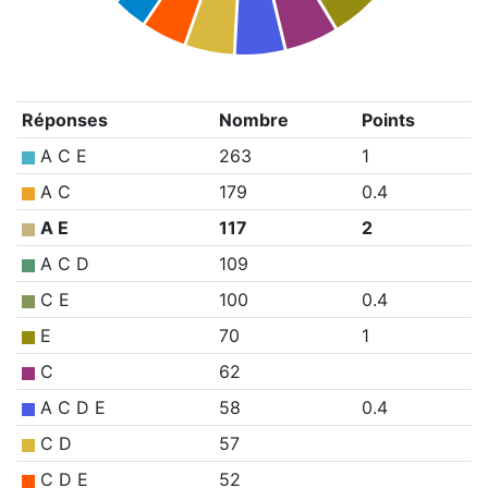
Réponses
Nombre
Points
A C E
263
1
A C
179
0.4
A E
117
2
A C D
109
C E
100
0.4
E
70
1
C
62
A C D E
58
0.4
C D
57
C D E
52