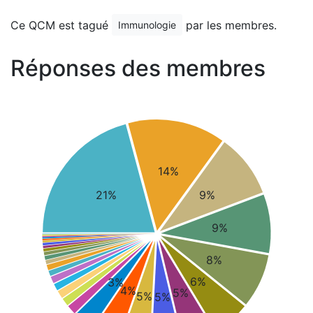
Ce QCM est tagué
par les membres.
Immunologie
Réponses des membres
14%
21%
9%
9%
8%
6%
3%
4%
5%
5%
5%