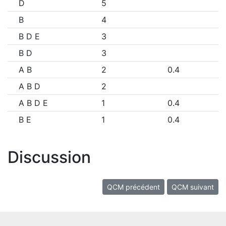
D
5
B
4
B D E
3
B D
3
A B
2
0.4
A B D
2
A B D E
1
0.4
B E
1
0.4
Discussion
QCM précédent
QCM suivant