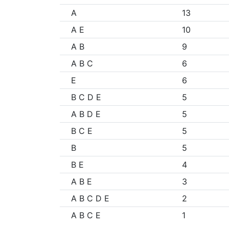
A
13
A E
10
A B
9
A B C
6
E
6
B C D E
5
A B D E
5
B C E
5
B
5
B E
4
A B E
3
A B C D E
2
A B C E
1