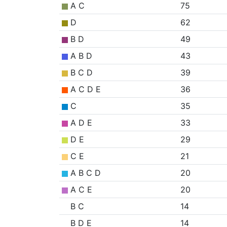
A C
75
D
62
B D
49
A B D
43
B C D
39
A C D E
36
C
35
A D E
33
D E
29
C E
21
A B C D
20
A C E
20
B C
14
B D E
14