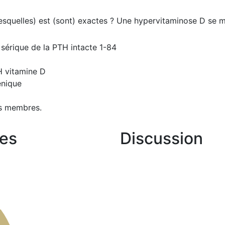
lesquelles) est (sont) exactes ? Une hypervitaminose D se m
sérique de la PTH intacte 1-84
H vitamine D
énique
s membres.
es
Discussion