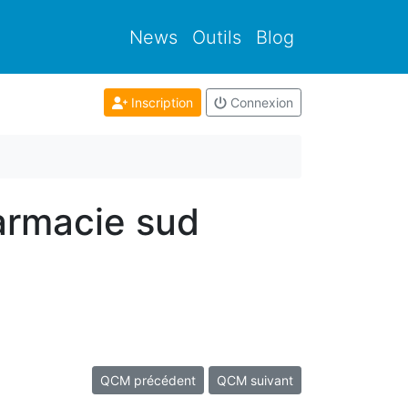
News
Outils
Blog
Inscription
Connexion
armacie sud
QCM précédent
QCM suivant