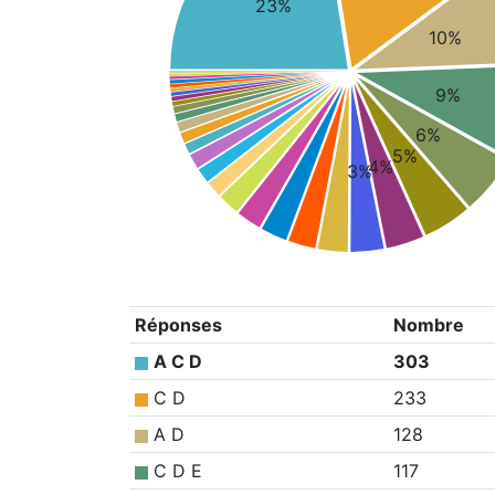
23%
10%
9%
6%
5%
4%
3%
Réponses
Nombre
A C D
303
C D
233
A D
128
C D E
117