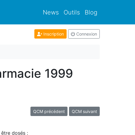
News
Outils
Blog
Inscription
Connexion
armacie 1999
QCM précédent
QCM suivant
 être dosés :