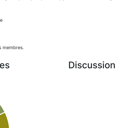
se
s membres.
es
Discussion