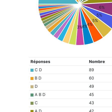
6%
5%
5%
4%
4%
3%
Réponses
Nombre
C D
89
B D
60
D
49
A B D
45
C
43
A D
42