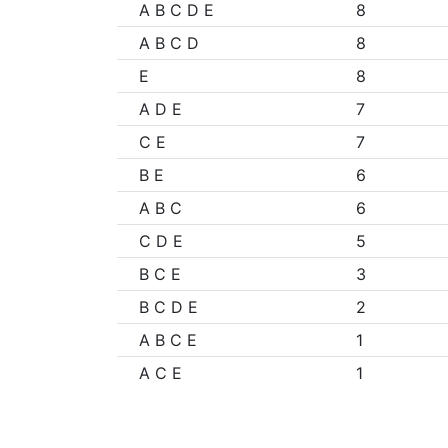
A B C D E
8
A B C D
8
E
8
A D E
7
C E
7
B E
6
A B C
6
C D E
5
B C E
3
B C D E
2
A B C E
1
A C E
1