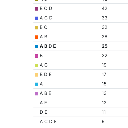
B C D
42
A C D
33
B C
32
A B
28
A B D E
25
B
22
A C
19
B D E
17
A
15
A B E
13
A E
12
D E
11
A C D E
9