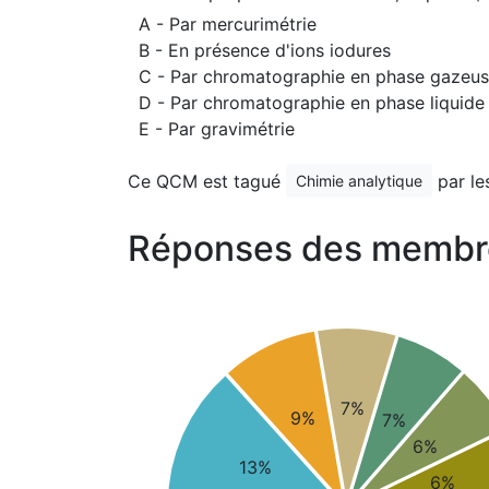
A - Par mercurimétrie
B - En présence d'ions iodures
C - Par chromatographie en phase gazeu
D - Par chromatographie en phase liquide
E - Par gravimétrie
Ce QCM est tagué
par le
Chimie analytique
Réponses des membr
7%
9%
7%
6%
13%
6%