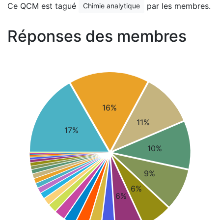
Ce QCM est tagué
par les membres.
Chimie analytique
Réponses des membres
16%
11%
17%
10%
9%
6%
6%