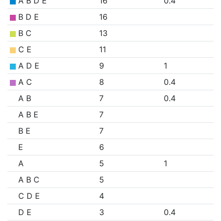
A B D E
16
0.4
B D E
16
B C
13
C E
11
A D E
9
1
A C
8
0.4
A B
7
0.4
A B E
7
B E
7
E
6
A
5
1
A B C
5
C D E
4
D E
3
0.4