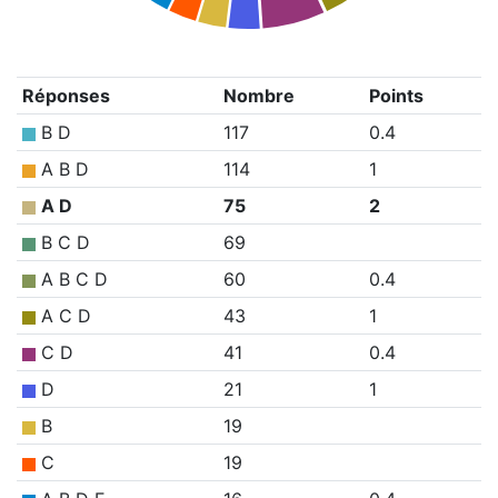
Réponses
Nombre
Points
B D
117
0.4
A B D
114
1
A D
75
2
B C D
69
A B C D
60
0.4
A C D
43
1
C D
41
0.4
D
21
1
B
19
C
19