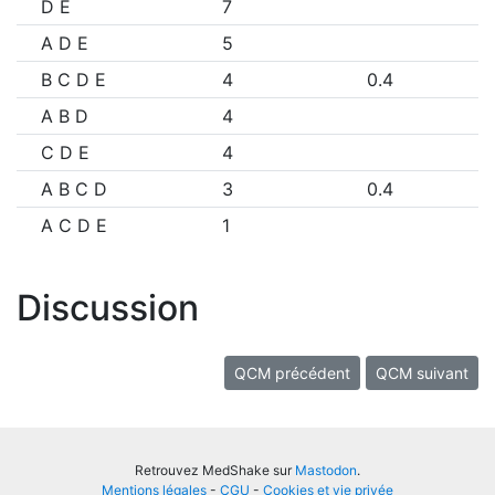
D E
7
A D E
5
B C D E
4
0.4
A B D
4
C D E
4
A B C D
3
0.4
A C D E
1
Discussion
QCM précédent
QCM suivant
Retrouvez MedShake sur
Mastodon
.
Mentions légales
-
CGU
-
Cookies et vie privée