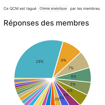
Ce QCM est tagué
par les membres.
Chimie analytique
Réponses des membres
9%
29%
7%
6%
5%
5%
4%
4%
3%