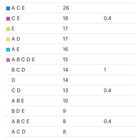
A C E
26
C E
18
0.4
E
17
A D
17
A E
16
A B C D E
15
B C D
14
1
D
14
C D
13
0.4
A B E
10
B D E
9
A B C E
8
0.4
A C D
8