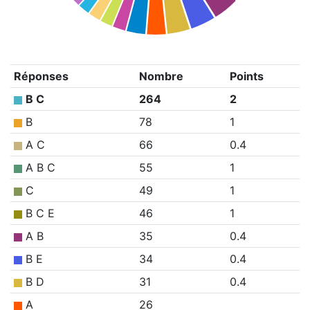
Réponses
Nombre
Points
B C
264
2
B
78
1
A C
66
0.4
A B C
55
1
C
49
1
B C E
46
1
A B
35
0.4
B E
34
0.4
B D
31
0.4
A
26