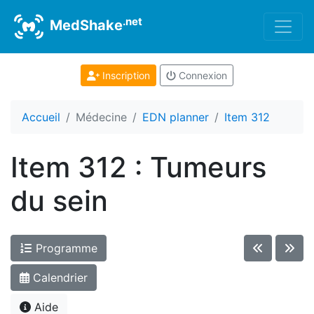
.net
MedShake
Inscription
Connexion
Accueil
Médecine
EDN planner
Item 312
Item 312 : Tumeurs
du sein
Programme
Calendrier
Aide