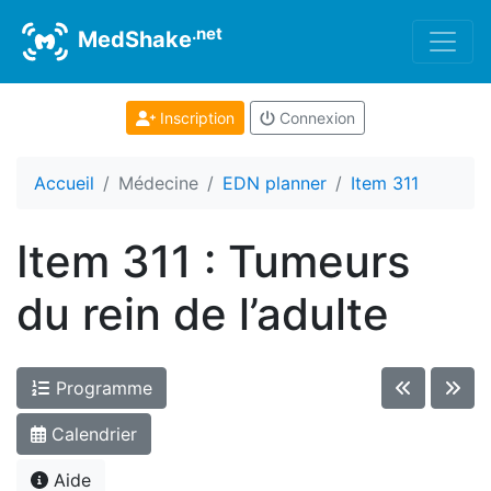
.net
MedShake
Inscription
Connexion
Accueil
Médecine
EDN planner
Item 311
Item 311 : Tumeurs
du rein de l’adulte
Programme
Calendrier
Aide