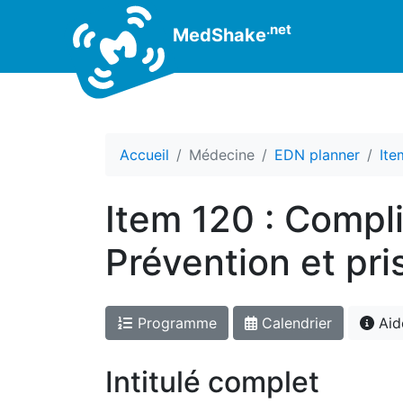
.net
MedShake
Accueil
Médecine
EDN planner
Ite
Item 120 : Compli
Prévention et pr
Programme
Calendrier
Aid
Intitulé complet