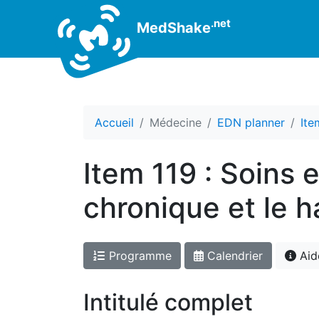
.net
MedShake
Accueil
Médecine
EDN planner
Ite
Item 119 : Soins
chronique et le 
Programme
Calendrier
Aid
Intitulé complet