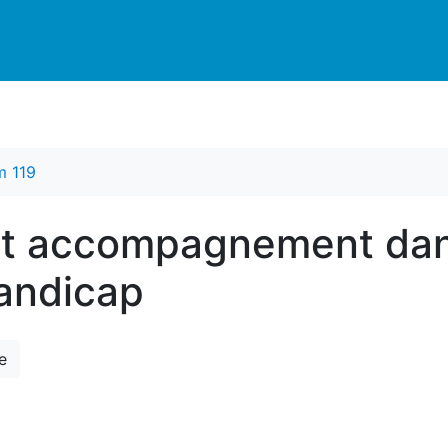
m 119
 et accompagnement dan
handicap
e