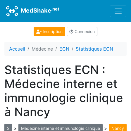
.net
MedShake
Inscription
Connexion
Accueil
Médecine
ECN
Statistiques ECN
Statistiques ECN :
Médecine interne et
immunologie clinique
à Nancy
>
>
S
Médecine interne et immunologie clinique
Nancy