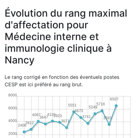
Évolution du rang maximal
d'affectation pour
Médecine interne et
immunologie clinique à
Nancy
Le rang corrigé en fonction des éventuels postes
CESP est ici préféré au rang brut.
8000
6507
5716
5551
5249
6000
4673
4110
4067
3923
3741
3647
3581
4000
3071
2812
2406
2000