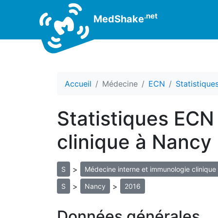
.net
MedShake
Accueil
Médecine
ECN
Statistiqu
Statistiques ECN
clinique à Nancy
>
S
Médecine interne et immunologie clinique
>
>
S
Nancy
2016
Données générales