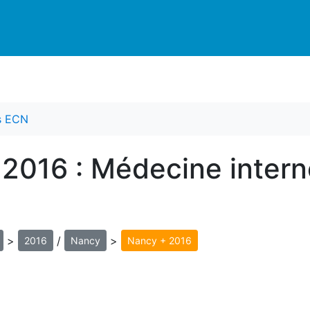
es ECN
 2016 : Médecine inter
>
/
>
2016
Nancy
Nancy + 2016