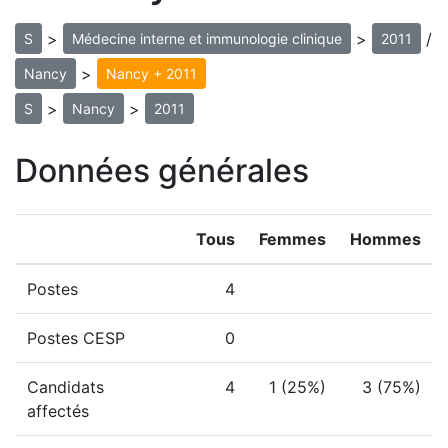
>
>
/
S
Médecine interne et immunologie clinique
2011
>
Nancy
Nancy + 2011
>
>
S
Nancy
2011
Données générales
Tous
Femmes
Hommes
Postes
4
Postes CESP
0
Candidats
4
1 (25%)
3 (75%)
affectés