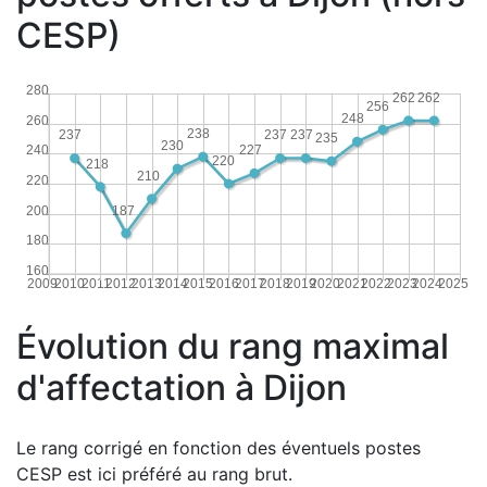
CESP)
280
262
262
256
248
260
238
237
237
237
235
230
227
240
220
218
210
220
187
200
180
160
2009
2010
2011
2012
2013
2014
2015
2016
2017
2018
2019
2020
2021
2022
2023
2024
2025
Évolution du rang maximal
d'affectation à Dijon
Le rang corrigé en fonction des éventuels postes
CESP est ici préféré au rang brut.