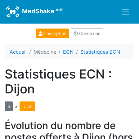
.net
MedShake
Inscription
Connexion
Accueil
Médecine
ECN
Statistiques ECN
Statistiques ECN :
Dijon
>
S
Dijon
Évolution du nombre de
postes offerts à Dijon (hors