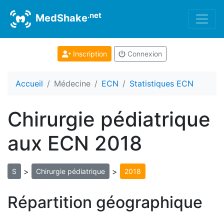
.net
MedShake
Inscription
Connexion
Accueil
Médecine
ECN
Statistiques ECN
Chirurgie pédiatrique
aux ECN 2018
>
>
S
Chirurgie pédiatrique
2018
Répartition géographique