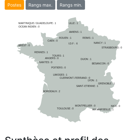
Postes
Rangs max.
Rangs min.
MARTINIQUE / GUADELOUPE :
1
LILLE : 
1
OCEAN INDIEN :
0
AMIENS : 
1
ROUEN : 
1
REIMS : 
1
CAEN : 
0
NANCY : 
1
I.D.F :  
6
BREST : 
0
STRASBOURG : 
0
RENNES : 
1
TOURS : 
1
ANGERS : 
0
DIJON : 
1
NANTES : 
0
BESANCON : 
0
POITIERS : 
0
LIMOGES : 
1
CLERMONT-FERRAND : 
0
LYON : 
1
GRENOBLE : 
1
SAINT-ETIENNE : 
1
BORDEAUX : 
2
MONTPELLIER : 
0
NICE : 
0
TOULOUSE : 
0
AIX-MARSEILLE : 
1