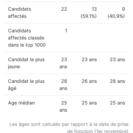
Candidats
22
13
9
affectés
(59.1%)
(40.9%)
Candidats
1
affectés classés
dans le top 1000
Candidat le plus
23
23 ans
23 ans
jeune
ans
Candidat le plus
28
26 ans
28 ans
âgé
ans
Age médian
25
25 ans
25 ans
ans
Les âges sont calculés par rapport à la date de prise
de fonction (1er novembre)