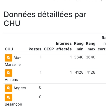
Données détaillées par
CHU
R
Internes
Rang
Rang
CHU
Postes
CESP
affectés
min
max
corr
1
1
3640
3640
Aix-
Marseille
1
1
4128
4128
Amiens
0
Angers
0
Besançon