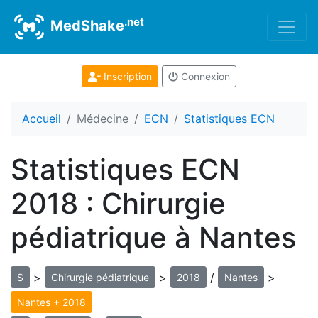
.net
MedShake
Inscription
Connexion
Accueil
Médecine
ECN
Statistiques ECN
Statistiques ECN
2018 : Chirurgie
pédiatrique à Nantes
>
>
/
>
S
Chirurgie pédiatrique
2018
Nantes
Nantes + 2018