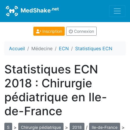
.net
MedShake
Inscription
Connexion
Accueil
Médecine
ECN
Statistiques ECN
Statistiques ECN
2018 : Chirurgie
pédiatrique en Ile-
de-France
>
>
/
>
S
Chirurgie pédiatrique
2018
Ile-de-France