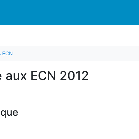
es ECN
e aux ECN 2012
ique