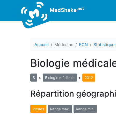
.net
MedShake
Accueil
Médecine
ECN
Statistiqu
Biologie médical
>
>
S
Biologie médicale
2012
Répartition géograph
Postes
Rangs max.
Rangs min.