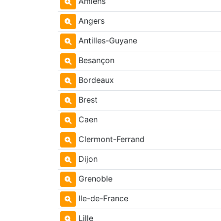
Amiens
Angers
Antilles-Guyane
Besançon
Bordeaux
Brest
Caen
Clermont-Ferrand
Dijon
Grenoble
Ile-de-France
Lille