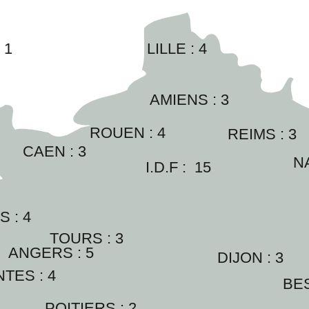
:
1
LILLE : 
4
AMIENS : 
3
ROUEN : 
4
REIMS : 
3
CAEN : 
3
N
I.D.F :  
15
 : 
4
TOURS : 
3
ANGERS : 
5
DIJON : 
3
TES : 
4
BE
POITIERS : 
2