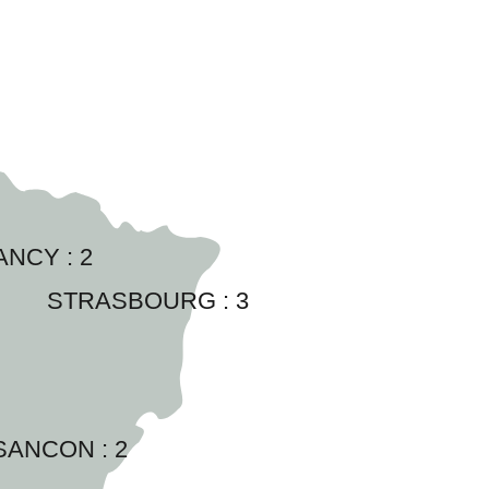
ANCY : 
2
STRASBOURG : 
3
SANCON : 
2