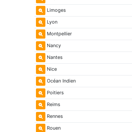
Limoges
Lyon
Montpellier
Nancy
Nantes
Nice
Océan Indien
Poitiers
Reims
Rennes
Rouen