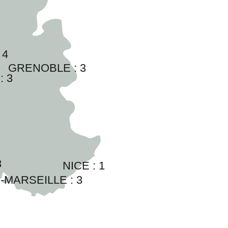
 
4
GRENOBLE : 
3
: 
3
3
NICE : 
1
-MARSEILLE : 
3