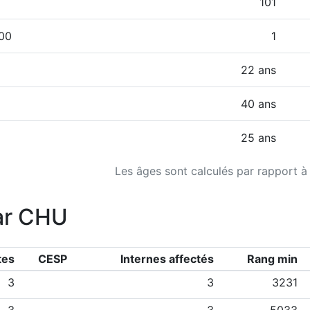
101
000
1
22 ans
40 ans
25 ans
Les âges sont calculés par rapport à
ar CHU
tes
CESP
Internes affectés
Rang min
3
3
3231