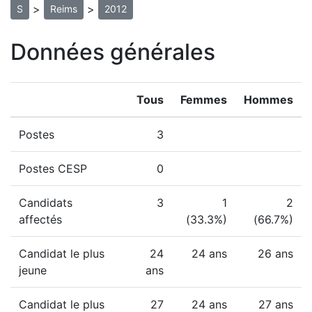
>
>
S
Reims
2012
Données générales
Tous
Femmes
Hommes
Postes
3
Postes CESP
0
Candidats
3
1
2
affectés
(33.3%)
(66.7%)
Candidat le plus
24
24 ans
26 ans
jeune
ans
Candidat le plus
27
24 ans
27 ans