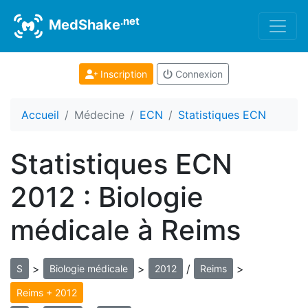
.net
MedShake
Inscription
Connexion
Accueil
Médecine
ECN
Statistiques ECN
Statistiques ECN
2012 : Biologie
médicale à Reims
>
>
/
>
S
Biologie médicale
2012
Reims
Reims + 2012