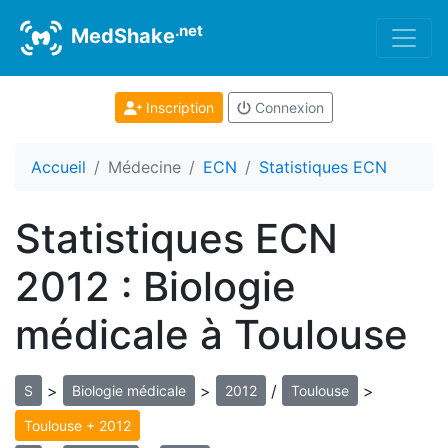
.net
MedShake
Inscription
Connexion
Accueil
Médecine
ECN
Statistiques ECN
Statistiques ECN
2012 : Biologie
médicale à Toulouse
>
>
/
>
S
Biologie médicale
2012
Toulouse
Toulouse + 2012