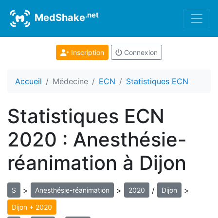
.net
MedShake
Inscription
Connexion
Accueil
Médecine
ECN
Statistiques ECN
Statistiques ECN
2020 : Anesthésie-
réanimation à Dijon
>
>
/
>
S
Anesthésie-réanimation
2020
Dijon
Dijon + 2020