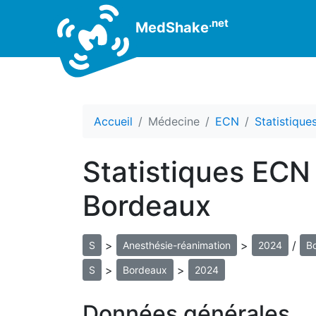
.net
MedShake
Accueil
Médecine
ECN
Statistiqu
Statistiques ECN
Bordeaux
>
>
/
S
Anesthésie-réanimation
2024
B
>
>
S
Bordeaux
2024
Données générales