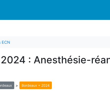
es ECN
 2024 : Anesthésie-réa
>
ordeaux
Bordeaux + 2024