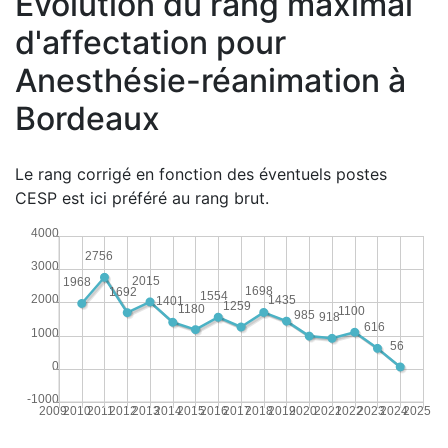
Évolution du rang maximal
d'affectation pour
Anesthésie-réanimation à
Bordeaux
Le rang corrigé en fonction des éventuels postes
CESP est ici préféré au rang brut.
4000
2756
3000
2015
1968
1698
1692
1554
2000
1435
1401
1259
1180
1100
985
918
616
1000
56
0
-1000
2009
2010
2011
2012
2013
2014
2015
2016
2017
2018
2019
2020
2021
2022
2023
2024
2025