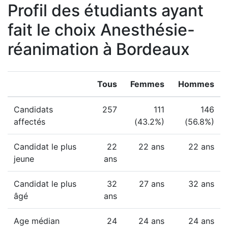
Profil des étudiants ayant
fait le choix Anesthésie-
réanimation à Bordeaux
Tous
Femmes
Hommes
Candidats
257
111
146
affectés
(43.2%)
(56.8%)
Candidat le plus
22
22 ans
22 ans
jeune
ans
Candidat le plus
32
27 ans
32 ans
âgé
ans
Age médian
24
24 ans
24 ans