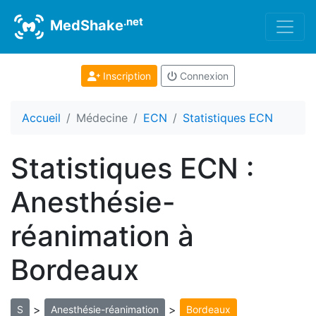
.net
MedShake
Inscription
Connexion
Accueil
Médecine
ECN
Statistiques ECN
Statistiques ECN :
Anesthésie-
réanimation à
Bordeaux
>
>
S
Anesthésie-réanimation
Bordeaux