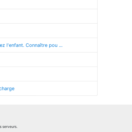
z l'enfant. Connaître pou ...
 charge
s serveurs.