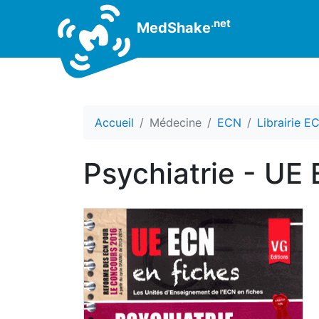
.net
MedShake
Accueil
Médecine
ECN
Librairie E
Psychiatrie - U