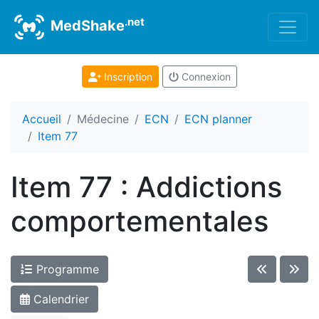
.net
MedShake
Inscription
Connexion
Accueil
Médecine
ECN
ECN planner
Item 77
Item 77 : Addictions
comportementales
Programme
Calendrier