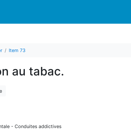
r
Item 73
on au tabac.
e
ntale - Conduites addictives