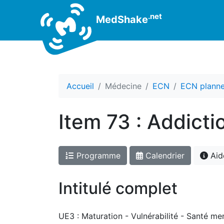
.net
MedShake
Accueil
Médecine
ECN
ECN planne
Item 73 : Addicti
Programme
Calendrier
Aid
Intitulé complet
UE3 : Maturation - Vulnérabilité - Santé me