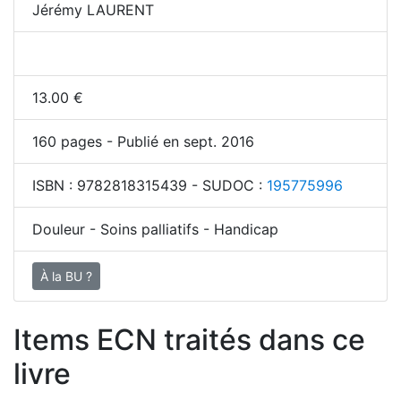
Jérémy LAURENT
13.00
€
160
pages - Publié en sept. 2016
ISBN :
9782818315439
- SUDOC :
195775996
Douleur - Soins palliatifs - Handicap
À la BU ?
Items ECN traités dans ce
livre