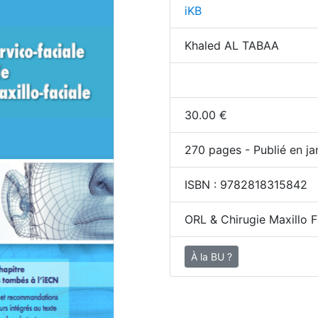
iKB
Khaled AL TABAA
30.00
€
270
pages - Publié en ja
ISBN :
9782818315842
ORL & Chirugie Maxillo F
À la BU ?