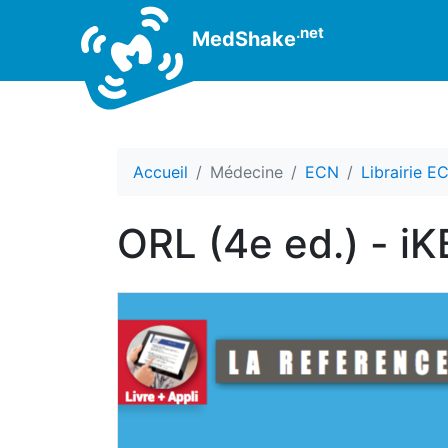
.net
MedShake
Accueil
Médecine
ECN
Librairie E
ORL (4e ed.) -