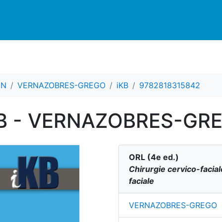
CN
VERNAZOBRES-GREGO
iKB
9782818315842
 iKB - VERNAZOBRES-GR
ORL
(
4
e ed.)
Chirurgie cervico-facia
faciale
VERNAZOBRES-GREGO