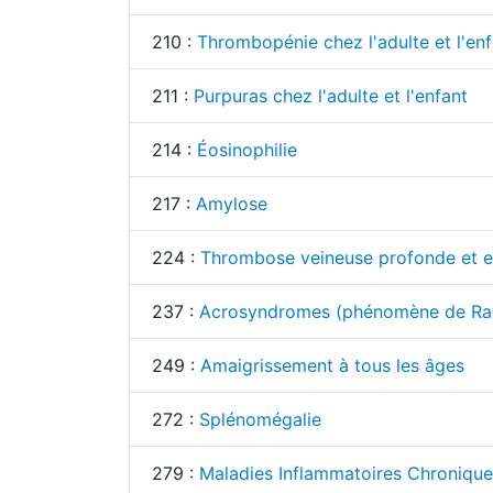
210 :
Thrombopénie chez l'adulte et l'enf
211 :
Purpuras chez l'adulte et l'enfant
214 :
Éosinophilie
217 :
Amylose
224 :
Thrombose veineuse profonde et e
237 :
Acrosyndromes (phénomène de Rayna
249 :
Amaigrissement à tous les âges
272 :
Splénomégalie
279 :
Maladies Inflammatoires Chroniques d