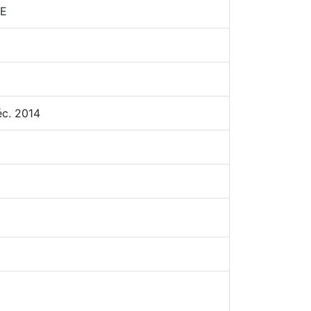
NE
éc. 2014