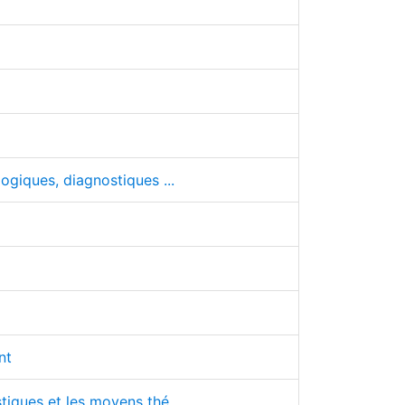
logiques, diagnostiques ...
nt
tiques et les moyens thé ...