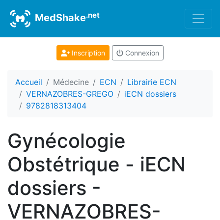
.net
MedShake
Inscription
Connexion
Accueil
Médecine
ECN
Librairie ECN
VERNAZOBRES-GREGO
iECN dossiers
9782818313404
Gynécologie
Obstétrique - iECN
dossiers -
VERNAZOBRES-