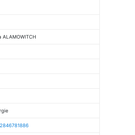
nia ALAMOWITCH
rgie
2846781886