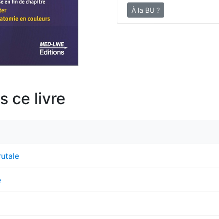
À la BU ?
 ce livre
rutale
e