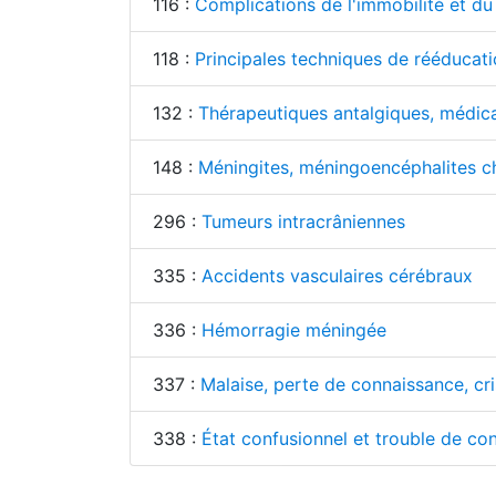
116 :
Complications de l'immobilité et du
118 :
Principales techniques de rééducati
132 :
Thérapeutiques antalgiques, médi
148 :
Méningites, méningoencéphalites che
296 :
Tumeurs intracrâniennes
335 :
Accidents vasculaires cérébraux
336 :
Hémorragie méningée
337 :
Malaise, perte de connaissance, cri
338 :
État confusionnel et trouble de con