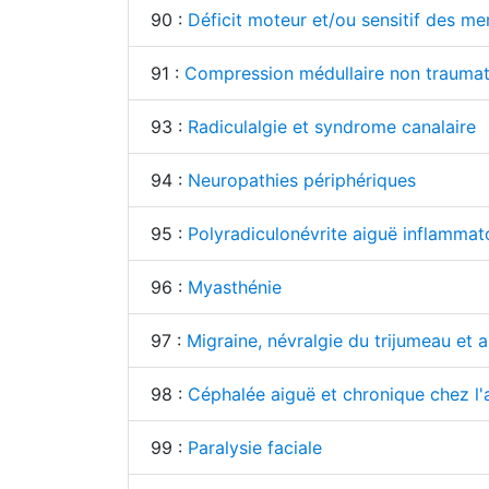
90 :
Déficit moteur et/ou sensitif des m
91 :
Compression médullaire non traumat
93 :
Radiculalgie et syndrome canalaire
94 :
Neuropathies périphériques
95 :
Polyradiculonévrite aiguë inflammat
96 :
Myasthénie
97 :
Migraine, névralgie du trijumeau et a
98 :
Céphalée aiguë et chronique chez l'a
99 :
Paralysie faciale