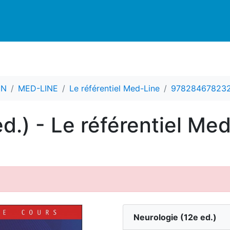
CN
MED-LINE
Le référentiel Med-Line
97828467823
d.) - Le référentiel Me
Neurologie
(
12
e ed.)