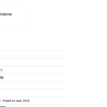
interne
es
ie
6
- Publié en sept. 2016