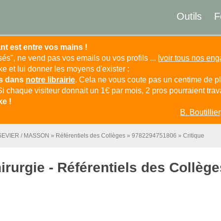
Outils
F
nt est entre vos mains !
isés", ne vend pas vos emails ou vos profils ... [
voir tous nos en
 et lui donner les moyens d'exister :
es dans
notre librairie
. Cela ne vous coute pas un centime de pl
Si chaque visiteur donnait un 1€ par mois, 2 pros pourraient travai
e !
B. Boutillier
SEVIER / MASSON
Référentiels des Collèges
9782294751806
Critique
irurgie - Référentiels des Collèg