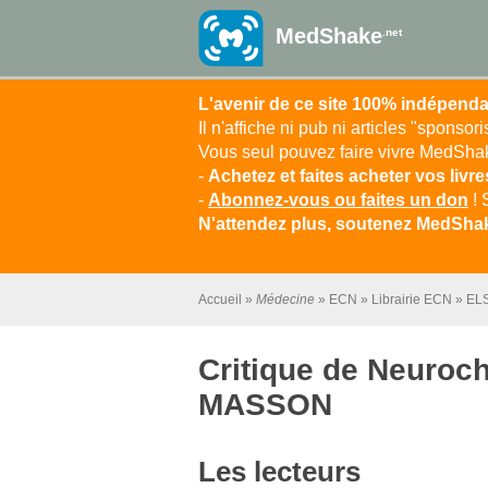
MedShake
.net
L'avenir de ce site 100% indépenda
Il n'affiche ni pub ni articles "sponsor
Vous seul pouvez faire vivre MedShake
-
Achetez et faites acheter vos livr
-
Abonnez-vous ou faites un don
! 
N'attendez plus, soutenez MedShak
Accueil
Médecine
ECN
Librairie ECN
EL
Critique de Neuroch
MASSON
Les lecteurs