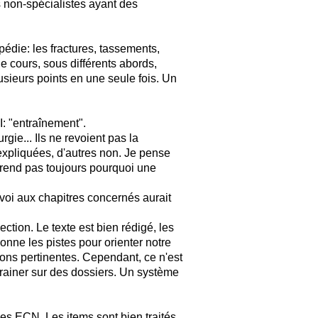
 non-spécialistes ayant des
pédie: les fractures, tassements,
de cours, sous différents abords,
lusieurs points en une seule fois. Un
I: "entraînement".
gie... Ils ne revoient pas la
xpliquées, d'autres non. Je pense
prend pas toujours pourquoi une
oi aux chapitres concernés aurait
tion. Le texte est bien rédigé, les
onne les pistes pour orienter notre
tions pertinentes. Cependant, ce n'est
entrainer sur des dossiers. Un système
es ECN. Les items sont bien traités.