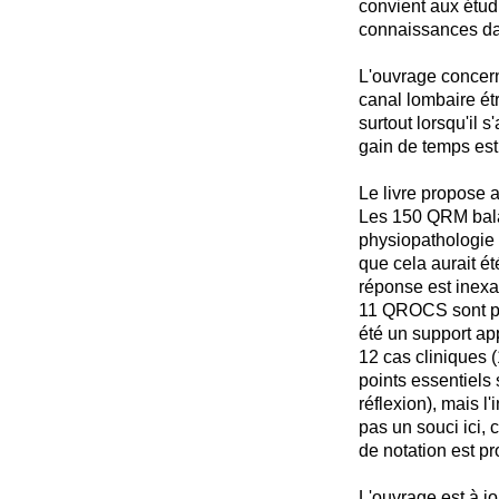
convient aux étud
connaissances d
L'ouvrage concerne
canal lombaire étr
surtout lorsqu'il 
gain de temps est
Le livre propose 
Les 150 QRM balaie
physiopathologie 
que cela aurait é
réponse est inexa
11 QROCS sont pro
été un support ap
12 cas cliniques 
points essentiels 
réflexion), mais l
pas un souci ici, 
de notation est p
L'ouvrage est à jo