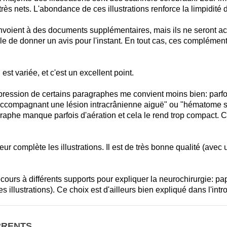
très nets. L'abondance de ces illustrations renforce la limpidité
oient à des documents supplémentaires, mais ils ne seront acc
ble de donner un avis pour l'instant. En tout cas, ces complément
st variée, et c'est un excellent point.
pression de certains paragraphes me convient moins bien: parfoi
compagnant une lésion intracrânienne aiguë" ou "hématome sous
graphe manque parfois d'aération et cela le rend trop compact. C'
eur complète les illustrations. Il est de très bonne qualité (av
cours à différents supports pour expliquer la neurochirurgie: papie
es illustrations). Ce choix est d'ailleurs bien expliqué dans l'intr
RRENTS