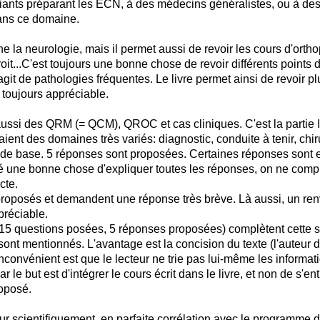
iants préparant les ECN, à des médecins généralistes, ou à des
ans ce domaine.
 la neurologie, mais il permet aussi de revoir les cours d'ortho
oit...C'est toujours une bonne chose de revoir différents points 
s'agit de pathologies fréquentes. Le livre permet ainsi de revoir p
 toujours appréciable.
aussi des QRM (= QCM), QROC et cas cliniques. C'est la partie I
nt des domaines très variés: diagnostic, conduite à tenir, chirur
de base. 5 réponses sont proposées. Certaines réponses sont e
té une bonne chose d'expliquer toutes les réponses, on ne com
cte.
posés et demandent une réponse très brève. Là aussi, un renv
préciable.
(15 questions posées, 5 réponses proposées) complètent cette sec
sont mentionnés. L'avantage est la concision du texte (l'auteur d
'inconvénient est que le lecteur ne trie pas lui-même les informa
car le but est d'intégrer le cours écrit dans le livre, et non de s'
roposé.
ur scientifiquement, en parfaite corrélation avec le programme d