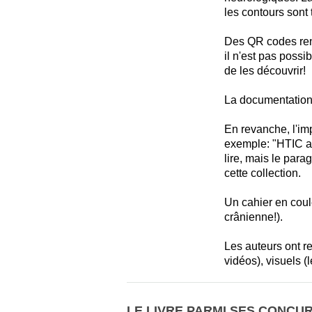
les contours sont 
Des QR codes renv
il n'est pas possi
de les découvrir!
La documentation e
En revanche, l'im
exemple: "HTIC ac
lire, mais le para
cette collection.
Un cahier en coul
crânienne!).
Les auteurs ont re
vidéos), visuels (l
LE LIVRE PARMI SES CONCU