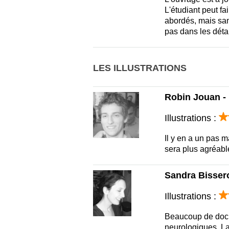
L'étudiant peut fa
abordés, mais san
pas dans les détai
LES ILLUSTRATIONS
Robin Jouan - 
Illustrations :
Il y en a un pas m
sera plus agréable 
Sandra Bissero
Illustrations :
Beaucoup de docu
neurologiques. La 