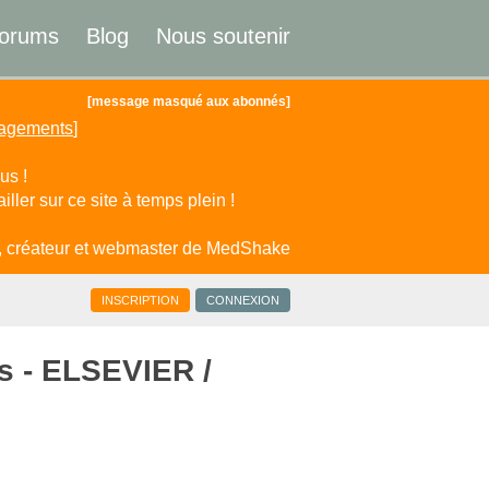
orums
Blog
Nous soutenir
[message masqué aux abonnés]
gagements
]
us !
ller sur ce site à temps plein !
, créateur et webmaster de MedShake
INSCRIPTION
CONNEXION
es - ELSEVIER /