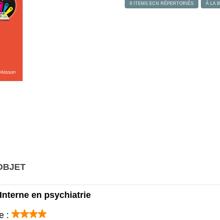
8 ITEMS ECN RÉPERTORIÉS
À LA 
OBJET
Interne en psychiatrie
e :