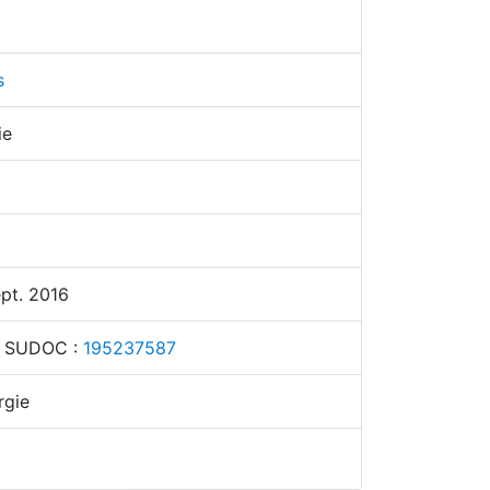
s
ie
pt. 2016
 SUDOC :
195237587
rgie