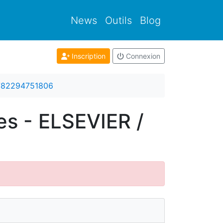
News
Outils
Blog
Inscription
Connexion
782294751806
es - ELSEVIER /